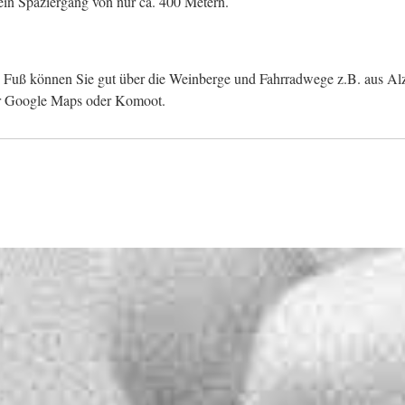
 ein Spaziergang von nur ca. 400 Metern.
u Fuß können Sie gut über die Weinberge und Fahrradwege z.B. aus Al
per Google Maps oder Komoot.