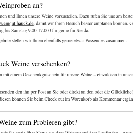
Weinproben an?
rnen und Ihnen unsere Weine vorzustellen. Dazu rufen Sie uns am beste
eingut-hauck.de
, damit wir Ihren Besuch besser einplanen können. G
g bis Samstag 9:00-17:00 Uhr gerne für Sie da.
ebote stellen wir Ihnen ebenfalls gerne etwas Passendes zusammen.
auck Weine verschenken?
en mit einem Geschenkgutschein für unsere Weine – einzulösen in uns
senden den ihn per Post an Sie oder direkt an den oder die Glücklich
– diesen können Sie beim Check out im Warenkorb als Kommentar ergän
Weine zum Probieren gibt?
 wir Sie stetig über News aus dem Weingut auf dem Laufenden – neue 