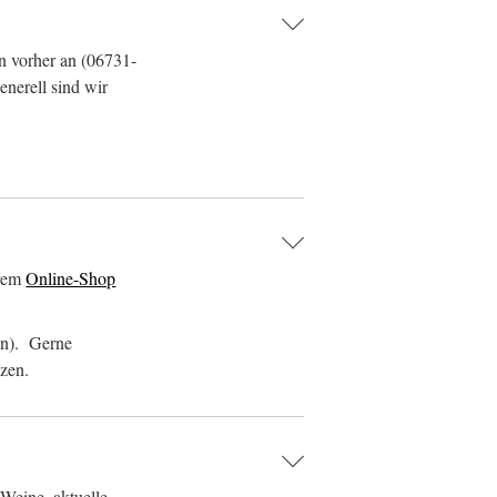
n vorher an (06731-
enerell sind wir
erem
Online-Shop
e(n). Gerne
zen.
Weine, aktuelle